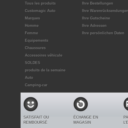
Tous les produits
Ihre Bestellungen
Customagic Auto
Ihre Warenrücksendunge
Marques
Ihre Gutscheine
Homme
Ihre Adressen
Femme
Ihre persönlichen Daten
Equipements
Chaussures
Accessoires véhicule
SOLDES
produits de la semaine
Auto
Camping-car
SATISFAIT OU
ÉCHANGE EN
PA
REMBOURSÉ
MAGASIN
L'