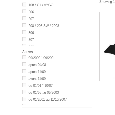
Peugeot
Showing 1 
108 / C1 / AYGO
Renault
206
Seat
207
Toyota
208 / 208 SW / 2008
Universel
306
Volkswagen
307
308
Années
308 II
09/2000 ˆ 09/200
406
apres 04/08
407
apres 11/09
500
avant 11/09
508
de 01/01 ˆ 10/07
508 / 508 SW
de 01/98 au 09/2003
807 / CITRO'N C8
de 01/2001 au 11/10/2007
3008
de 03/02 au 10/2009
5008
de 03/07 a 01/14