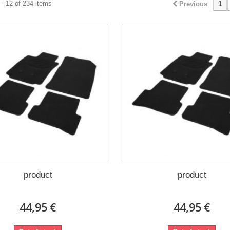
- 12 of 234 items
Previous
1
product
product
44,95 €
44,95 €