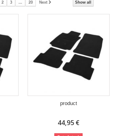
2
3
...
20
Next
Show all
product
44,95 €