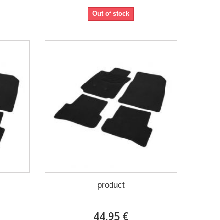
Out of stock
product
44,95 €