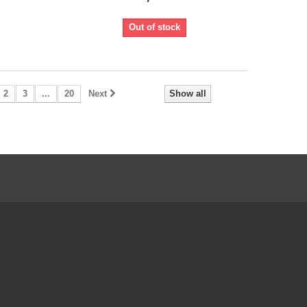
Out of stock
2
3
...
20
Next
Show all