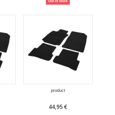
Out of stock
product
44,95 €