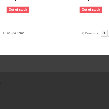
Out of stock
Out of stock
- 12 of 234 items
Previous
1
n