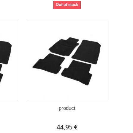
Out of stock
product
44,95 €