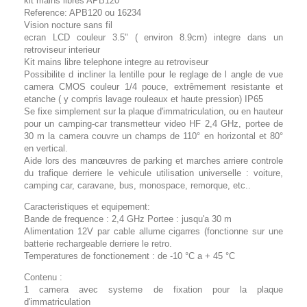
kit mains libres APB120
Reference: APB120 ou 16234
Vision nocture sans fil
ecran LCD couleur 3.5" ( environ 8.9cm) integre dans un
retroviseur interieur
Kit mains libre telephone integre au retroviseur
Possibilite d incliner la lentille pour le reglage de l angle de vue
camera CMOS couleur 1/4 pouce, extrêmement resistante et
etanche ( y compris lavage rouleaux et haute pression) IP65
Se fixe simplement sur la plaque d'immatriculation, ou en hauteur
pour un camping-car transmetteur video HF 2,4 GHz, portee de
30 m la camera couvre un champs de 110° en horizontal et 80°
en vertical.
Aide lors des manœuvres de parking et marches arriere controle
du trafique derriere le vehicule utilisation universelle : voiture,
camping car, caravane, bus, monospace, remorque, etc..
Caracteristiques et equipement:
Bande de frequence : 2,4 GHz Portee : jusqu'a 30 m
Alimentation 12V par cable allume cigarres (fonctionne sur une
batterie rechargeable derriere le retro.
Temperatures de fonctionement : de -10 °C a + 45 °C
Contenu :
1 camera avec systeme de fixation pour la plaque
d'immatriculation