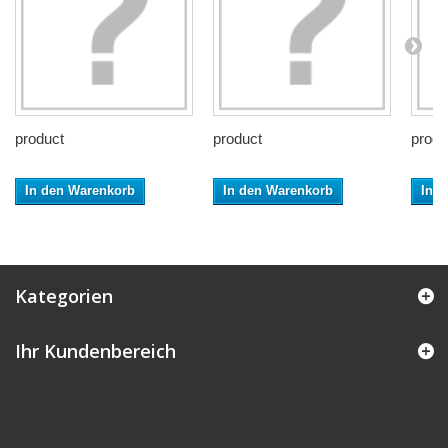
product
product
produ
In den Warenkorb
In den Warenkorb
In 
Kategorien
Ihr Kundenbereich