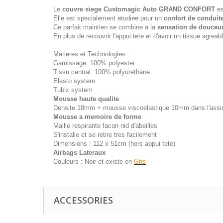
Le
couvre siege Customagic Auto GRAND CONFORT
es
Elle est specialement etudiee pour un
confort de conduit
Ce parfait maintien se combine a la
sensation de douceu
En plus de recouvrir l'appui tete et d'avoir un tissue agreabl
Matieres et Technologies :
Garnissage: 100% polyester
Tissu central: 100% polyurethane
Elasto system
Tubix system
Mousse haute qualite
Densite 18mm + mousse viscoelastique 10mm dans l'assi
Mousse a memoire de forme
Maille respirante facon nid d'abeilles
S'installe et se retire tres facilement
Dimensions : 112 x 51cm (hors appui tete)
Airbags Lateraux
Couleurs : Noir et existe en
Gris
ACCESSORIES