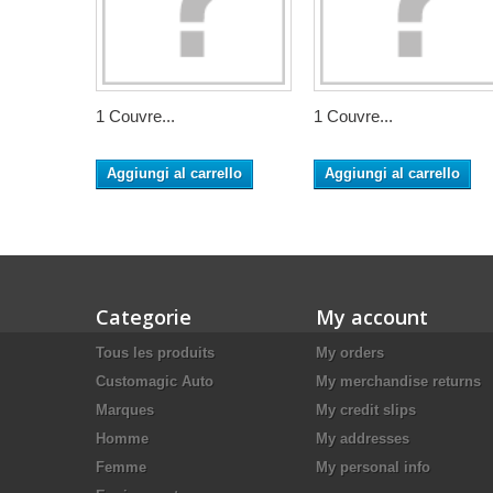
1 Couvre...
1 Couvre...
Aggiungi al carrello
Aggiungi al carrello
Categorie
My account
Tous les produits
My orders
Customagic Auto
My merchandise returns
Marques
My credit slips
Homme
My addresses
Femme
My personal info