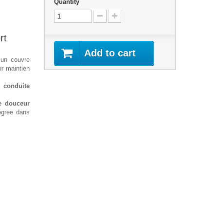
Quantity
rt
Add to cart
un couvre
ur maintien
conduite
e douceur
egree dans