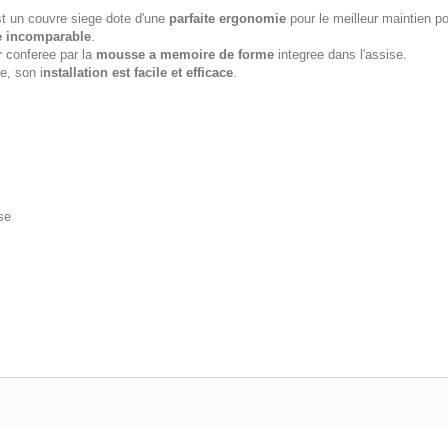
t un couvre siege dote d'une
parfaite ergonomie
pour le meilleur maintien po
e incomparable
.
r
conferee par la
mousse a memoire de forme
integree dans l'assise.
e, son i
nstallation est facile et efficace
.
se