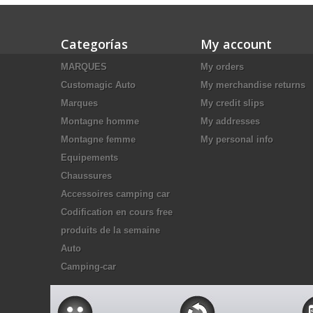
Categorías
My account
MARQUES
My orders
Customagic Auto
My merchandise returns
Marques
My credit slips
Montagne homme
My addresses
Montagne femme
My personal info
Equipements
Chaussures
Accessoires camping car
Codification en cours free
produits de la semaine
Auto
Camping-car