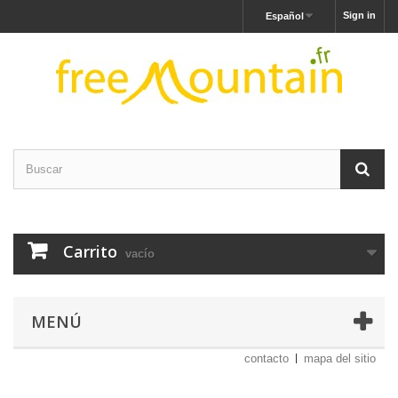
Sign in
Español
Carrito
vacío
MENÚ
contacto
mapa del sitio