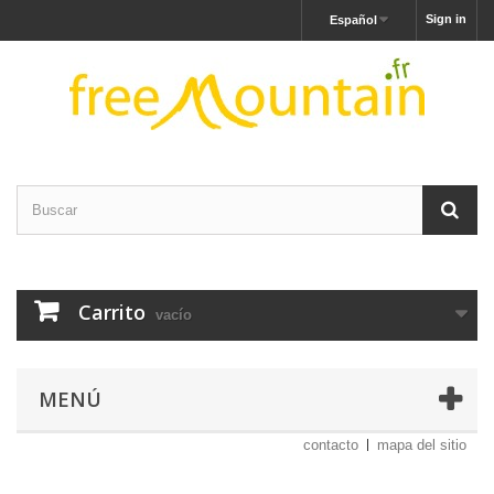
Sign in
Español
Carrito
vacío
MENÚ
contacto
mapa del sitio