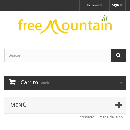
Sign in
Español
Carrito
vacío
MENÚ
contacto
mapa del sitio