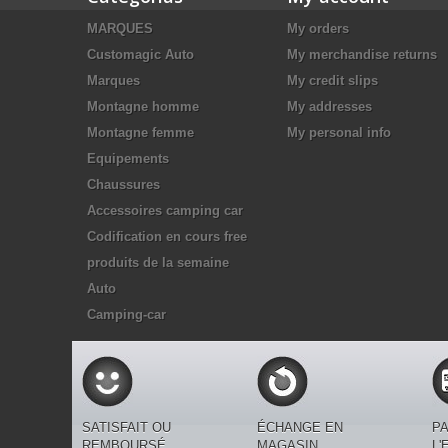
MARQUES
My orders
Customagic Auto
My merchandise returns
Marques
My credit slips
Montagne homme
My addresses
Montagne femme
My personal info
Equipements
Chaussures
Accessoires camping car
Codification en cours free
produits de la semaine
Auto
Camping-car
SATISFAIT OU
ÉCHANGE EN
PA
REMBOURSÉ
MAGASIN
L'