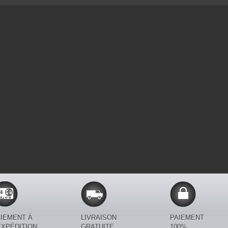
IEMENT À
LIVRAISON
PAIEMENT
EXPÉDITION.
GRATUITE
100%