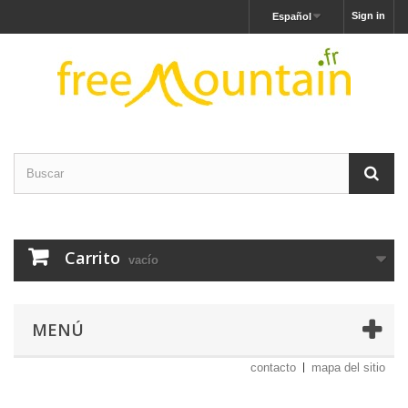
Sign in
Español
Carrito
vacío
MENÚ
contacto
mapa del sitio