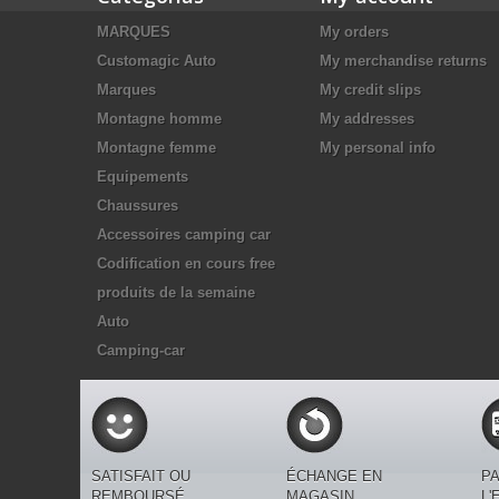
MARQUES
My orders
Customagic Auto
My merchandise returns
Marques
My credit slips
Montagne homme
My addresses
Montagne femme
My personal info
Equipements
Chaussures
Accessoires camping car
Codification en cours free
produits de la semaine
Auto
Camping-car
SATISFAIT OU
ÉCHANGE EN
PA
REMBOURSÉ
MAGASIN
L'