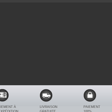
IEMENT À
LIVRAISON
PAIEMENT
EXPÉDITION.
GRATUITE
100%