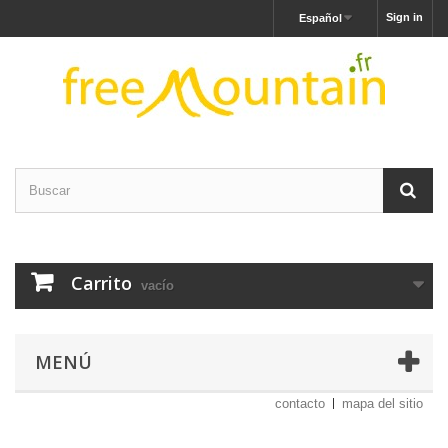
Sign in
Español
Carrito
vacío
MENÚ
contacto
mapa del sitio