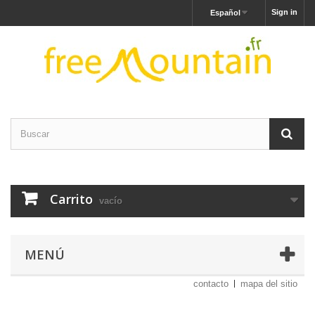
Sign in
Español
Carrito
vacío
MENÚ
contacto
mapa del sitio