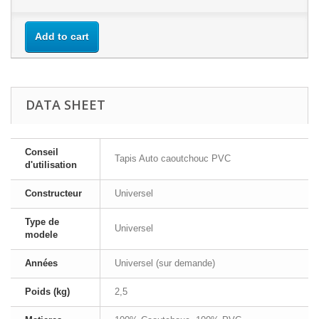
Add to cart
DATA SHEET
Conseil
Tapis Auto caoutchouc PVC
d'utilisation
Constructeur
Universel
Type de
Universel
modele
Années
Universel (sur demande)
Poids (kg)
2,5