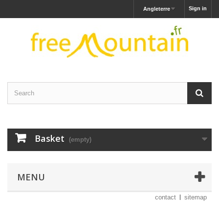
Sign in
Angleterre
Basket
(empty)
MENU
contact
sitemap