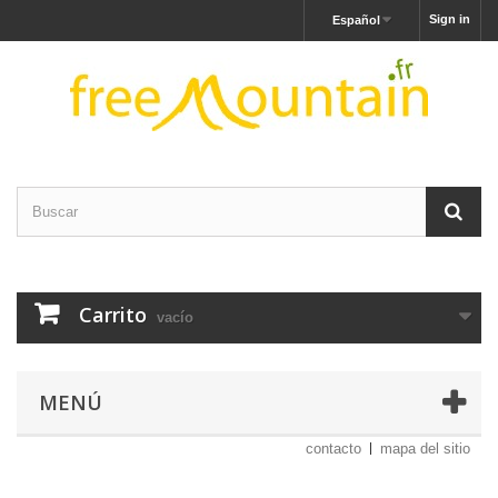
Sign in
Español
Carrito
vacío
MENÚ
contacto
mapa del sitio