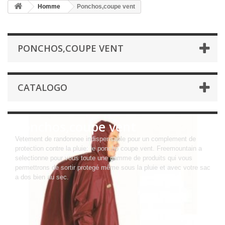
Homme
Ponchos,coupe vent
PONCHOS,COUPE VENT
CATALOGO
Ponchos,coupe vent
Vetement de randonnee indispensable pour un complement de
protection contre la pluie: le poncho coupe vent. Freemountain a
selectionne pour vous toute une gamme de produits qui vous
permettrons de sortir protegé même sous la pluie et avec votre sac
a dos bien au sec.