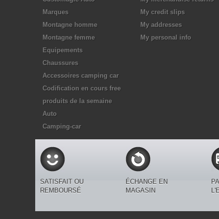
Marques
My credit slips
Montagne homme
My addresses
Montagne femme
My personal info
Equipements
Chaussures
Accessoires camping car
Codification en cours free
produits de la semaine
Auto
Camping-car
SATISFAIT OU
ÉCHANGE EN
PA
REMBOURSÉ
MAGASIN
L'