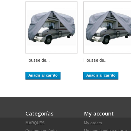
Housse de...
Housse de...
Añadir al carrito
Añadir al carrito
Categorías
My account
MARQUES
My orders
Customagic Auto
My merchandise returns