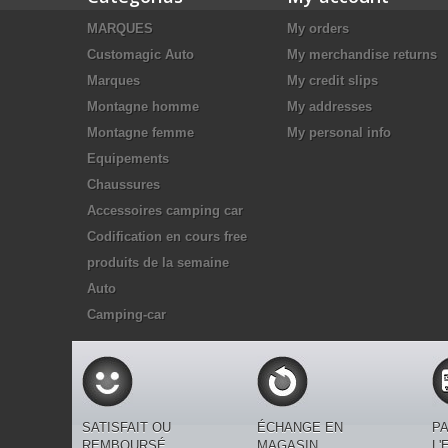
MARQUES
My orders
Customagic Auto
My merchandise returns
Marques
My credit slips
Montagne homme
My addresses
Montagne femme
My personal info
Equipements
Chaussures
Accessoires camping car
Codification en cours free
produits de la semaine
Auto
Camping-car
SATISFAIT OU
ÉCHANGE EN
PA
REMBOURSÉ
MAGASIN
L'