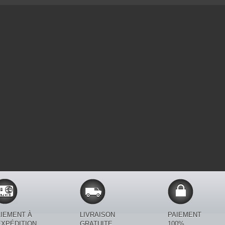
IEMENT À
LIVRAISON
PAIEMENT
EXPÉDITION.
GRATUITE
100%