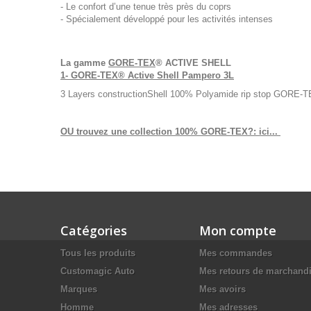
- Le confort d’une tenue très près du coprs
- Spécialement développé pour les activités intenses
La gamme
GORE-TEX
® ACTIVE SHELL
1- GORE-TEX® Active Shell Pampero 3L
3 Layers constructionShell 100% Polyamide rip stop GORE-
OU trouvez une collection 100% GORE-TEX?: ici...
Catégories
Mon compte
Tous les produits
Mes commandes
Customagic Auto
Mes retours de marchand
Marques
Mes avoirs
Homme
Mes adresses