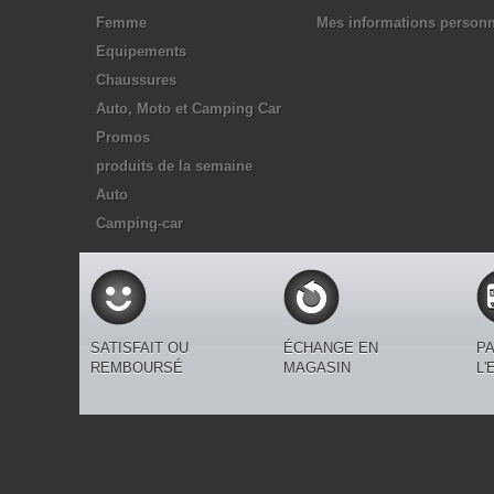
Femme
Mes informations personn
Equipements
Chaussures
Auto, Moto et Camping Car
Promos
produits de la semaine
Auto
Camping-car
SATISFAIT OU
ÉCHANGE EN
PA
REMBOURSÉ
MAGASIN
L'