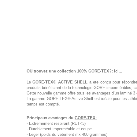
OU trouvez une collection 100% GORE-TEX
?: ici...
Le
GORE-TEX
® ACTIVE SHELL
a ete conçu pour répondre 
produits bénéficiant de la technologie GORE imperméables, co
Cette nouvelle gamme offre tous les avantages d’un laminé 3 co
La gamme GORE-TEX® Active Shell est idéale pour les athlètes 
temps est compté.
Principaux avantages du
GORE-TEX
:
- Extrêmement respirant (RET<3)
- Durablement imperméable et coupe
- Léger (poids du vêtement mx 400 grammes)