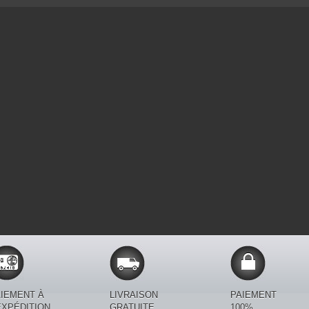
IEMENT À
LIVRAISON
PAIEMENT
EXPÉDITION.
GRATUITE
100%