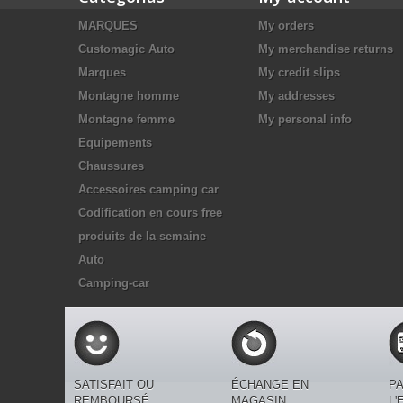
MARQUES
My orders
Customagic Auto
My merchandise returns
Marques
My credit slips
Montagne homme
My addresses
Montagne femme
My personal info
Equipements
Chaussures
Accessoires camping car
Codification en cours free
produits de la semaine
Auto
Camping-car
SATISFAIT OU
ÉCHANGE EN
PA
REMBOURSÉ
MAGASIN
L'