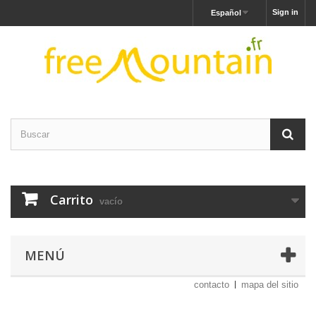
Sign in
Español
Carrito
vacío
MENÚ
contacto
mapa del sitio