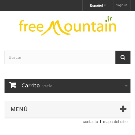
Sign in
Español
Carrito
vacío
MENÚ
contacto
mapa del sitio