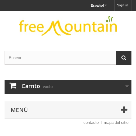
Sign in
Español
Carrito
vacío
MENÚ
contacto
mapa del sitio