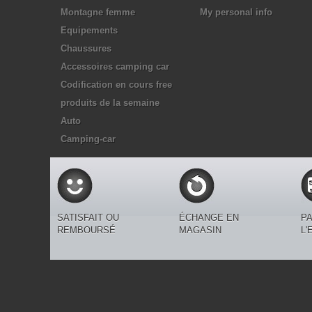
Montagne femme
My personal info
Equipements
Chaussures
Accessoires camping car
Codification en cours free
produits de la semaine
Auto
Camping-car
SATISFAIT OU
ÉCHANGE EN
PA
REMBOURSÉ
MAGASIN
L'