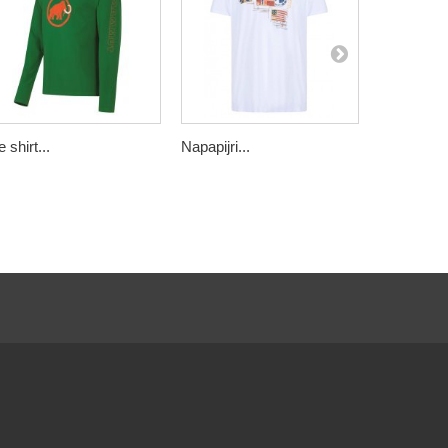
 shirt...
Napapijri...
Napapijri...