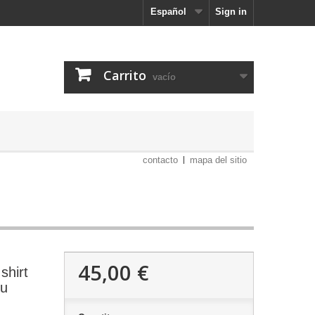
Español
Sign in
Carrito
vacío
contacto
mapa del sitio
45,00 €
shirt
eu