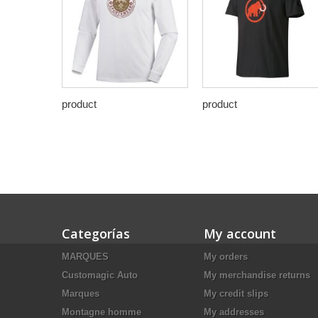
product
product
Categorías
My account
MARQUES
My orders
Customagic Auto
My merchandise returns
Marques
My credit slips
Montagne homme
My addresses