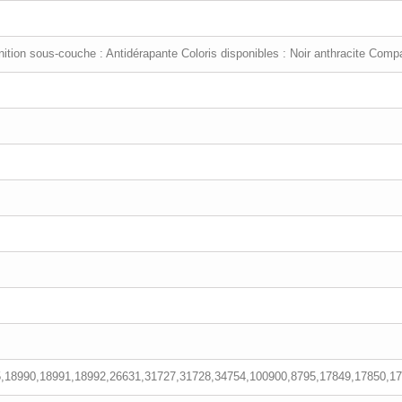
tion sous-couche : Antidérapante Coloris disponibles : Noir anthracite Compat
,18990,18991,18992,26631,31727,31728,34754,100900,8795,17849,17850,1