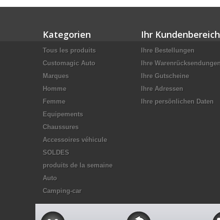
Kategorien
Ihr Kundenbereich
Tous les produits
Ihre Bestellungen
Customagic Auto
Ihre Warenrücksendunge
Marques
Ihre Gutscheine
Homme
Ihre Adressen
Femme
Ihre persönlichen Daten
Equipements
Chaussures
Accessoires véhicule
SOLDES
produits de la semaine
Auto
Camping-car