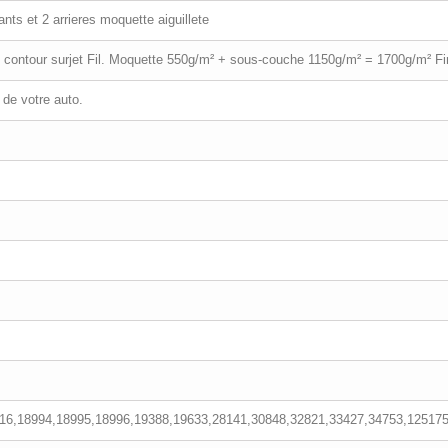
nts et 2 arrieres moquette aiguillete
n contour surjet Fil. Moquette 550g/m² + sous-couche 1150g/m² = 1700g/m² Fini
 de votre auto.
16,18994,18995,18996,19388,19633,28141,30848,32821,33427,34753,125175