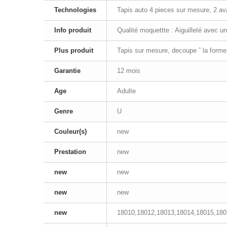
Technologies
Tapis auto 4 pieces sur mesure, 2 ava
Info produit
Qualité moquettte : Aiguilleté avec u
Plus produit
Tapis sur mesure, decoupe ˆ la forme
Garantie
12 mois
Age
Adulte
Genre
U
Couleur(s)
new
Prestation
new
new
new
new
new
new
18010,18012,18013,18014,18015,180