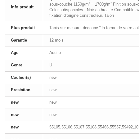
sous-couche 1150g/m² = 1700g/m² Finition sous-c
Info produit
Coloris disponibles : Noir anthracite Compatible 
fixation d’origine constructeur. Talon
Plus produit
Tapis sur mesure, decoupe ˆ la forme de votre aut
Garantie
12 mois
Age
Adulte
Genre
U
Couleur(s)
new
Prestation
new
new
new
new
new
new
55105,55106,55107,55108,55466,55537,59492,10