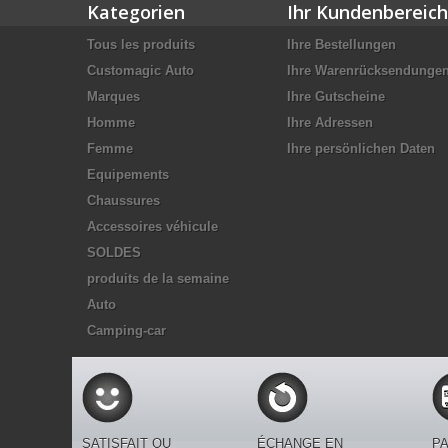
Kategorien
Ihr Kundenbereich
Tous les produits
Ihre Bestellungen
Customagic Auto
Ihre Warenrücksendunge
Marques
Ihre Gutscheine
Homme
Ihre Adressen
Femme
Ihre persönlichen Daten
Equipements
Chaussures
Accessoires véhicule
SOLDES
produits de la semaine
Auto
Camping-car
SATISFAIT OU
ÉCHANGE EN
PA