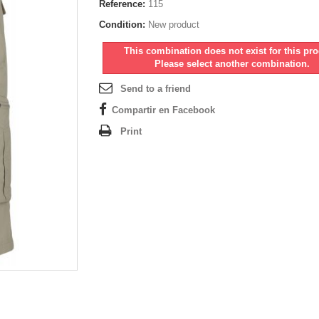
Reference:
115
Condition:
New product
This combination does not exist for this pro
Please select another combination.
Send to a friend
Compartir en Facebook
Print