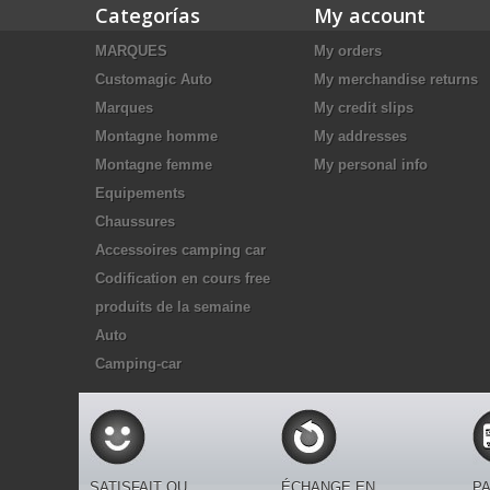
Categorías
My account
MARQUES
My orders
Customagic Auto
My merchandise returns
Marques
My credit slips
Montagne homme
My addresses
Montagne femme
My personal info
Equipements
Chaussures
Accessoires camping car
Codification en cours free
produits de la semaine
Auto
Camping-car
SATISFAIT OU
ÉCHANGE EN
PA