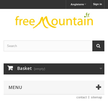
Sign in
Angleterre
Basket
(empty)
MENU
contact
sitemap