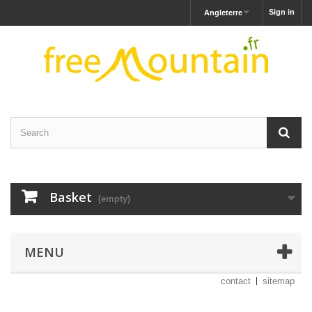
Sign in
Angleterre
Basket
(empty)
MENU
contact
sitemap