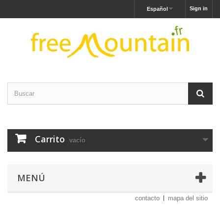
Sign in
Español
Carrito
vacío
MENÚ
contacto
mapa del sitio