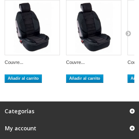
Couvre...
Couvre...
Couvr
Añadir al carrito
Añadir al carrito
Añad
Categorías
My account