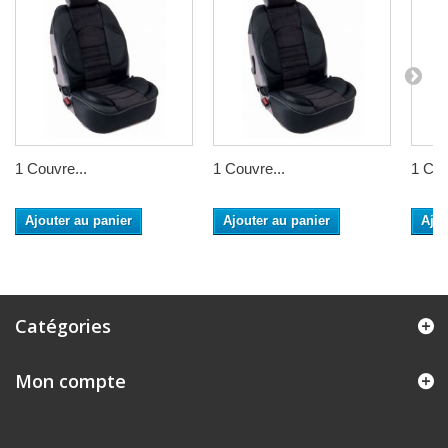
1 Couvre...
1 Couvre...
1 Cou
Ajouter au panier
Ajouter au panier
Ajou
Catégories
Mon compte