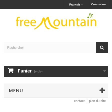
Connexion
Français
Panier
(vide)
MENU
contact
plan du site