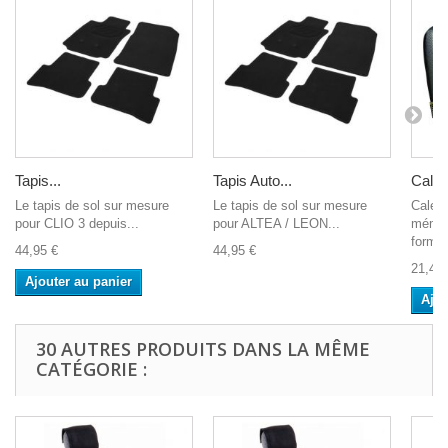
Tapis...
Tapis Auto...
Cale 
Le tapis de sol sur mesure
Le tapis de sol sur mesure
Cale 
pour CLIO 3 depuis...
pour ALTEA / LEON...
mémoi
forme.
44,95 €
44,95 €
21,45 
Ajouter au panier
Ajou
30 AUTRES PRODUITS DANS LA MÊME
CATÉGORIE :