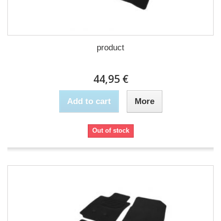
product
44,95 €
Add to cart
More
Out of stock