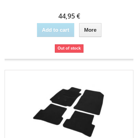
44,95 €
Add to cart
More
Out of stock