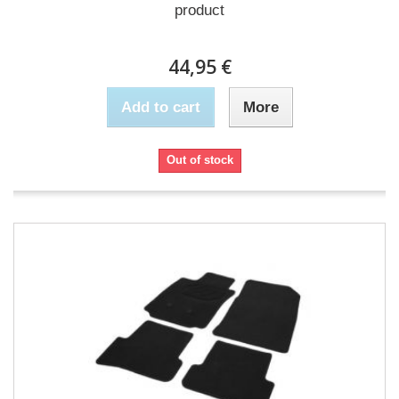
product
44,95 €
Add to cart
More
Out of stock