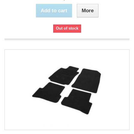
Add to cart
More
Out of stock