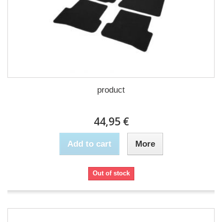
product
44,95 €
Add to cart
More
Out of stock