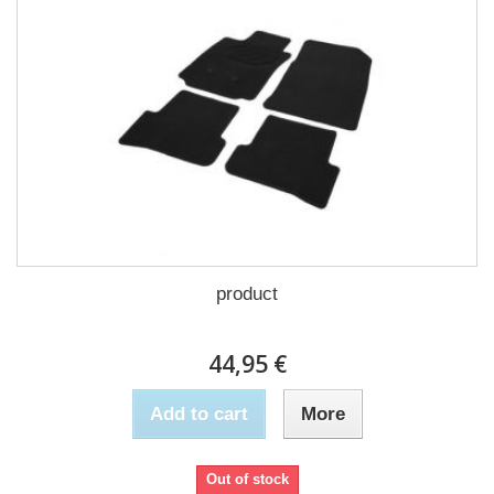
product
44,95 €
Add to cart
More
Out of stock