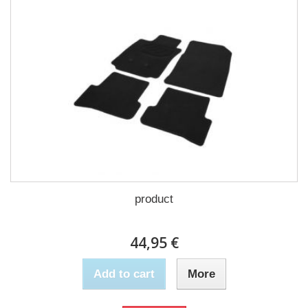
product
44,95 €
Add to cart
More