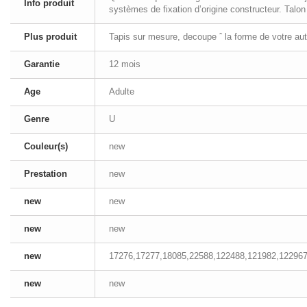
Info produit
systèmes de fixation d’origine constructeur. Talon
Plus produit
Tapis sur mesure, decoupe ˆ la forme de votre aut
Garantie
12 mois
Age
Adulte
Genre
U
Couleur(s)
new
Prestation
new
new
new
new
new
new
17276,17277,18085,22588,122488,121982,122967
new
new