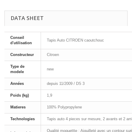
DATA SHEET
Conseil
Tapis Auto CITROEN caoutchouc
d'utilisation
Constructeur
Citroen
Type de
new
modele
Années
depuis 11/2009 / DS 3
Poids (kg)
1,9
Matieres
100% Polypropylene
Technologies
Tapis auto 4 pieces sur mesure, 2 avants et 2 arri
Qualité moquettte : Aiguilleté avec un contour su