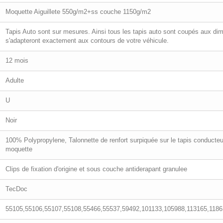
Moquette Aiguillete 550g/m2+ss couche 1150g/m2
Tapis Auto sont sur mesures. Ainsi tous les tapis auto sont coupés aux dim
s'adapteront exactement aux contours de votre véhicule.
12 mois
Adulte
U
Noir
100% Polypropylene, Talonnette de renfort surpiquée sur le tapis conducteur 
moquette
Clips de fixation d'origine et sous couche antiderapant granulee
TecDoc
55105,55106,55107,55108,55466,55537,59492,101133,105988,113165,1186