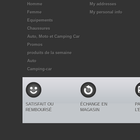
Homme
My addresses
Femme
My personal info
Equipements
Chaussures
Auto, Moto et Camping Car
Promos
produits de la semaine
Auto
Camping-car
SATISFAIT OU
ÉCHANGE EN
PA
REMBOURSÉ
MAGASIN
L'