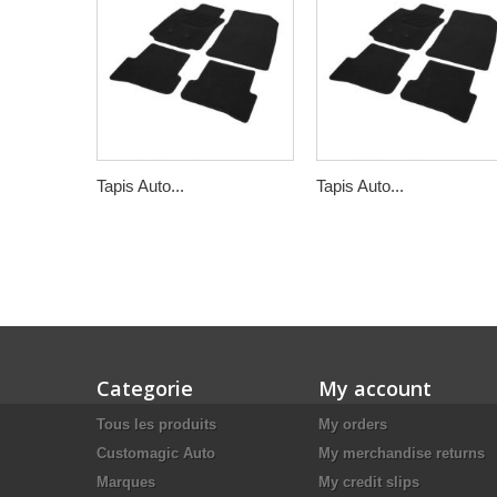
Tapis Auto...
Tapis Auto...
Categorie
My account
Tous les produits
My orders
Customagic Auto
My merchandise returns
Marques
My credit slips