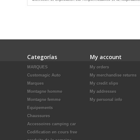
Categorías
My account
MARQUES
My orders
Customagic Auto
My merchandise returns
Marques
My credit slips
Montagne homme
My addresses
Montagne femme
My personal info
Equipements
Chaussures
Accessoires camping car
Codification en cours free