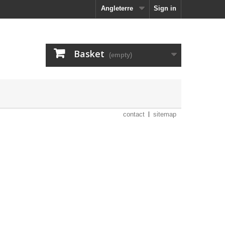
Angleterre
Sign in
Basket
(empty)
contact
sitemap