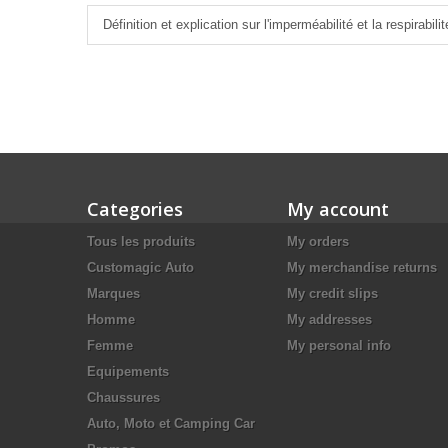
Définition et explication sur l'imperméabilité et la respirabilit
Categories
My account
Tous les produits
My orders
Customagic Auto
My merchandise returns
Marques
My credit slips
Homme
My addresses
Femme
My personal info
Equipements
Chaussures
Auto, Moto et Camping Car