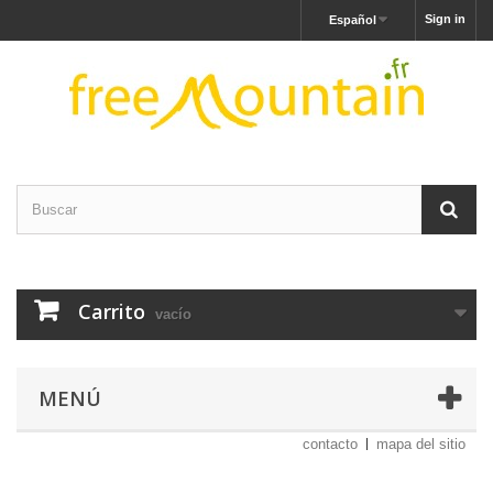
Sign in
Español
Carrito
vacío
MENÚ
contacto
mapa del sitio