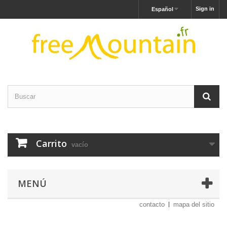
Sign in
Español
Carrito
vacío
MENÚ
contacto
mapa del sitio