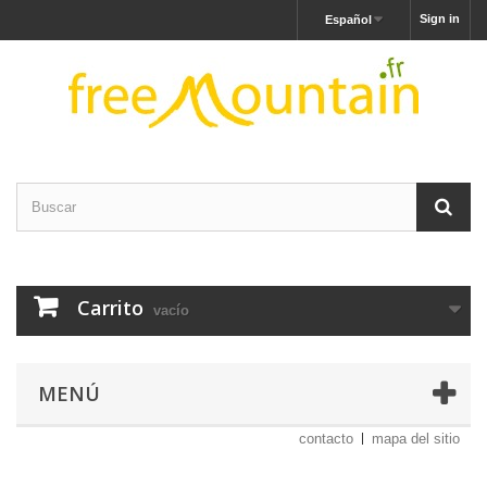
Sign in
Español
Carrito
vacío
MENÚ
contacto
mapa del sitio