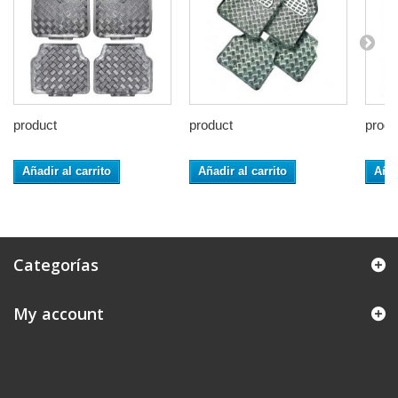
product
product
produ
Añadir al carrito
Añadir al carrito
Añad
Categorías
My account