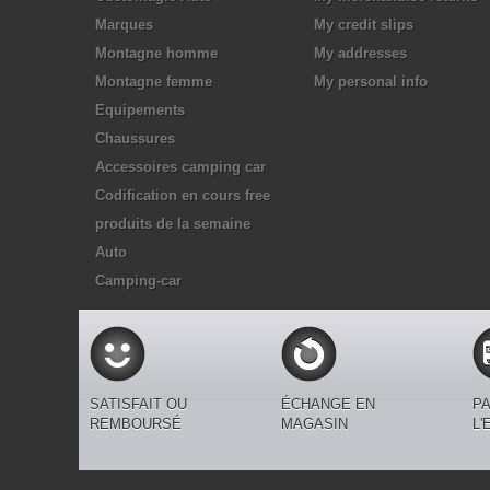
Marques
My credit slips
Montagne homme
My addresses
Montagne femme
My personal info
Equipements
Chaussures
Accessoires camping car
Codification en cours free
produits de la semaine
Auto
Camping-car
SATISFAIT OU
ÉCHANGE EN
PA
REMBOURSÉ
MAGASIN
L'