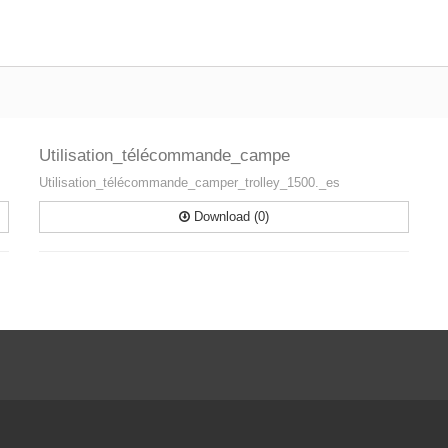
Utilisation_télécommande_campe
Utilisation_télécommande_camper_trolley_1500._es
Download (0)