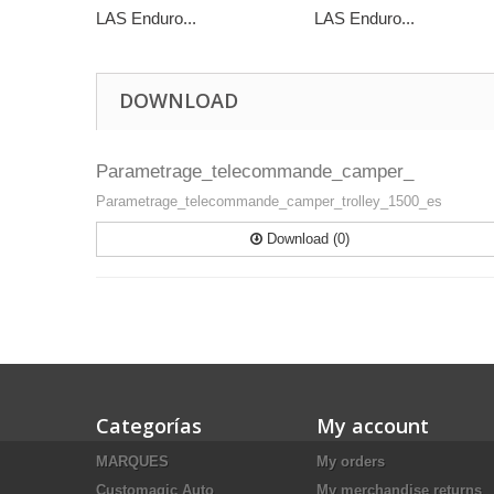
LAS Enduro...
LAS Enduro...
DOWNLOAD
Parametrage_telecommande_camper_
Parametrage_telecommande_camper_trolley_1500_es
Download (0)
Categorías
My account
MARQUES
My orders
Customagic Auto
My merchandise returns