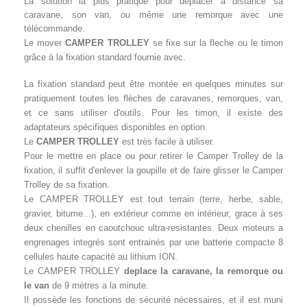
La solution la plus pratique pour déplacer à distance sa
caravane, son van, ou même une remorque avec une
télécommande.
Le mover
CAMPER TROLLEY
se fixe sur la fleche ou le timon
grâce à la fixation standard fournie avec.
La fixation standard peut être montée en quelques minutes sur
pratiquement toutes les flèches de caravanes, remorques, van,
et ce sans utiliser d'outils. Pour les timon, il existe des
adaptateurs spécifiques disponibles en option.
Le
CAMPER TROLLEY
est très facile à utiliser.
Pour le mettre en place ou pour retirer le Camper Trolley de la
fixation, il suffit d'enlever la goupille et de faire glisser le Camper
Trolley de sa fixation.
Le CAMPER TROLLEY est tout terrain (terre, herbe, sable,
gravier, bitume...), en extérieur comme en intérieur, grace à ses
deux chenilles en caoutchouc ultra-resistantes. Deux moteurs a
engrenages integrés sont entrainés par une batterie compacte 8
cellules haute capacité au lithium ION.
Le CAMPER TROLLEY
deplace la caravane, la remorque ou
le van
de 9 mètres a la minute.
Il possède les fonctions de sécurité nécessaires, et il est muni