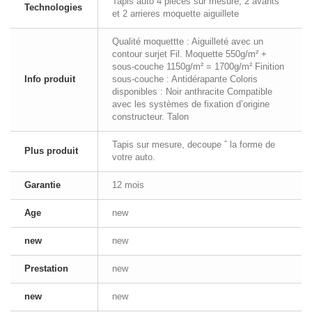
Tapis auto 4 pieces sur mesure, 2 avants
Technologies
et 2 arrieres moquette aiguillete
Qualité moquettte : Aiguilleté avec un
contour surjet Fil. Moquette 550g/m² +
sous-couche 1150g/m² = 1700g/m² Finition
Info produit
sous-couche : Antidérapante Coloris
disponibles : Noir anthracite Compatible
avec les systèmes de fixation d’origine
constructeur. Talon
Tapis sur mesure, decoupe ˆ la forme de
Plus produit
votre auto.
Garantie
12 mois
Age
new
new
new
Prestation
new
new
new