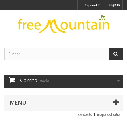
Sign in
Español
Carrito
vacío
MENÚ
contacto
mapa del sitio