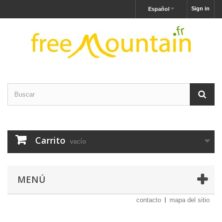
Sign in
Español
Carrito
vacío
MENÚ
contacto
mapa del sitio