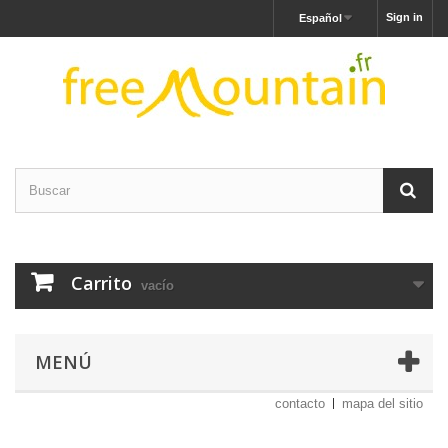
Sign in
Español
Carrito
vacío
MENÚ
contacto
mapa del sitio