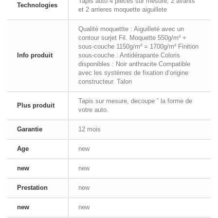
Tapis auto 4 pieces sur mesure, 2 avants
Technologies
et 2 arrieres moquette aiguillete
Qualité moquettte : Aiguilleté avec un
contour surjet Fil. Moquette 550g/m² +
sous-couche 1150g/m² = 1700g/m² Finition
Info produit
sous-couche : Antidérapante Coloris
disponibles : Noir anthracite Compatible
avec les systèmes de fixation d’origine
constructeur. Talon
Tapis sur mesure, decoupe ˆ la forme de
Plus produit
votre auto.
Garantie
12 mois
Age
new
new
new
Prestation
new
new
new