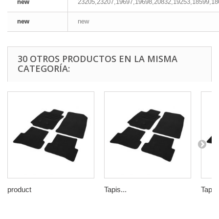
new
23205,23207,19697,19698,20832,19253,18599,18
new
new
30 OTROS PRODUCTOS EN LA MISMA
CATEGORÍA:
product
Tapis...
Tapis.