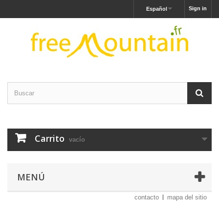
Sign in
Español
Carrito
vacío
MENÚ
contacto
mapa del sitio