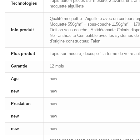
Tapis auto 4 pieces sur mesure, 2 avants et 2 arr
Technologies
moquette aiguillete
Qualité moquettte : Aiguilleté avec un contour surje
Moquette 550g/m² + sous-couche 1150g/m² = 17
Info produit
Finition sous-couche : Antidérapante Coloris dispo
Noir anthracite Compatible avec les systèmes de 
d’origine constructeur. Talon
Plus produit
Tapis sur mesure, decoupe ˆ la forme de votre aut
Garantie
12 mois
Age
new
new
new
Prestation
new
new
new
new
new