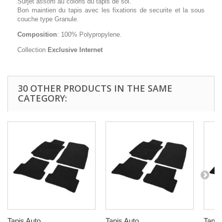
Surjet assorti au coloris du tapis de sol.
Bon maintien du tapis avec les fixations de securite et la sous
couche type Granule.
Composition
: 100% Polypropylene.
Collection
Exclusive Internet
30 OTHER PRODUCTS IN THE SAME
CATEGORY:
Tapis Auto...
Tapis Auto...
Tapis 