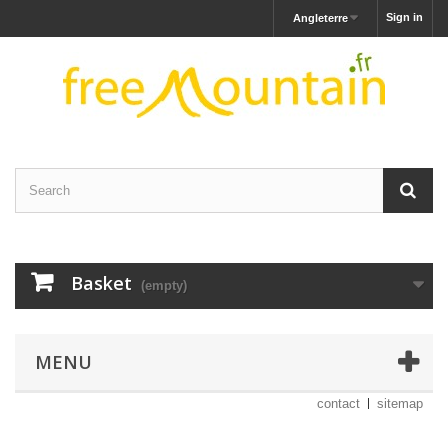
Sign in
Angleterre
Basket
(empty)
MENU
contact
sitemap