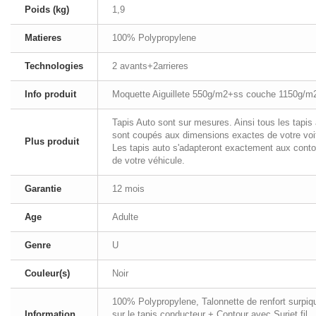
Poids (kg)
1,9
Matieres
100% Polypropylene
Technologies
2 avants+2arrieres
Info produit
Moquette Aiguillete 550g/m2+ss couche 1150g/m
Tapis Auto sont sur mesures. Ainsi tous les tapis
sont coupés aux dimensions exactes de votre voi
Plus produit
Les tapis auto s'adapteront exactement aux conto
de votre véhicule.
Garantie
12 mois
Age
Adulte
Genre
U
Couleur(s)
Noir
100% Polypropylene, Talonnette de renfort surpiq
Information
sur le tapis conducteur + Contour avec Surjet fil