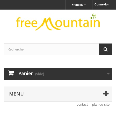
Connexion
Français
Panier
(vide)
MENU
contact
plan du site